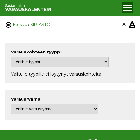
A

A
Etusivu
›
KIRJASTO
Varauskohteen tyyppi
Valitulle tyypille ei löytynyt varauskohteita.
Varausryhmä