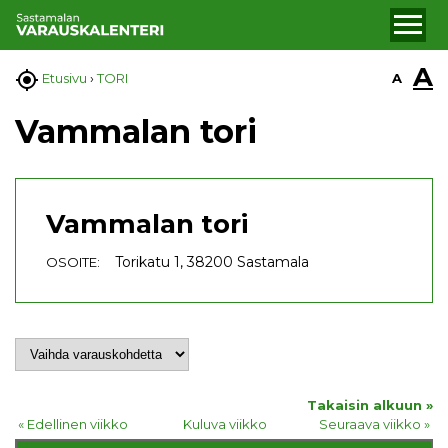
A

A
Etusivu
›
TORI
Vammalan tori
Vammalan tori
Torikatu 1, 38200 Sastamala
OSOITE:
Takaisin alkuun »
« Edellinen viikko
Kuluva viikko
Seuraava viikko »