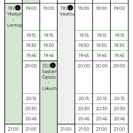
info
info
19:00
19:00
19:00
19:00
19:00
19:00
19:00
Yksityinen
Varattu
-
Lentopallo
19:15
19:15
19:15
19:15
19:15
19:30
19:30
19:30
19:30
19:30
19:45
19:45
19:45
19:45
19:45
info
20:00
20:00
20:00
20:00
20:00
Sastamalan
Opisto
-
Liikuntaryhmä
20:15
20:15
20:15
20:15
20:30
20:30
20:30
20:30
20:45
20:45
20:45
20:45
21:00
21:00
21:00
21:00
21:00
21:00