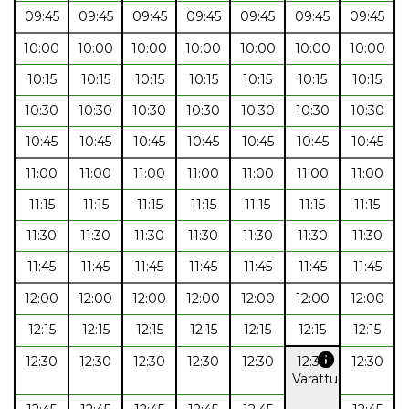
09:45
09:45
09:45
09:45
09:45
09:45
09:45
10:00
10:00
10:00
10:00
10:00
10:00
10:00
10:15
10:15
10:15
10:15
10:15
10:15
10:15
10:30
10:30
10:30
10:30
10:30
10:30
10:30
10:45
10:45
10:45
10:45
10:45
10:45
10:45
11:00
11:00
11:00
11:00
11:00
11:00
11:00
11:15
11:15
11:15
11:15
11:15
11:15
11:15
11:30
11:30
11:30
11:30
11:30
11:30
11:30
11:45
11:45
11:45
11:45
11:45
11:45
11:45
12:00
12:00
12:00
12:00
12:00
12:00
12:00
12:15
12:15
12:15
12:15
12:15
12:15
12:15
info
12:30
12:30
12:30
12:30
12:30
12:30
12:30
Varattu