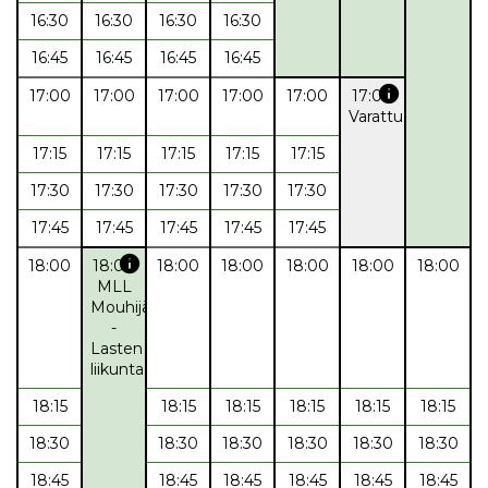
16:30
16:30
16:30
16:30
16:45
16:45
16:45
16:45
info
17:00
17:00
17:00
17:00
17:00
17:00
Varattu
17:15
17:15
17:15
17:15
17:15
17:30
17:30
17:30
17:30
17:30
17:45
17:45
17:45
17:45
17:45
info
18:00
18:00
18:00
18:00
18:00
18:00
18:00
MLL
Mouhijärvi
-
Lasten
liikunta
18:15
18:15
18:15
18:15
18:15
18:15
18:30
18:30
18:30
18:30
18:30
18:30
18:45
18:45
18:45
18:45
18:45
18:45