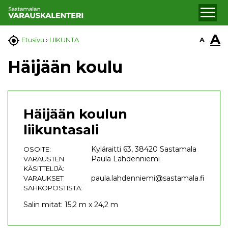
A

A
Etusivu
›
LIIKUNTA
Häijään koulu
Häijään koulun
liikuntasali
Kyläraitti 63, 38420 Sastamala
OSOITE:
Paula Lahdenniemi
VARAUSTEN
KÄSITTELIJÄ:
paula.lahdenniemi@sastamala.fi
VARAUKSET
SÄHKÖPOSTISTA:
Salin mitat: 15,2 m x 24,2 m