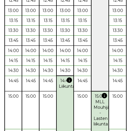
12:45
12:45
12:45
12:45
12:45
12:45
13:00
13:00
13:00
13:00
13:00
13:00
13:15
13:15
13:15
13:15
13:15
13:15
13:30
13:30
13:30
13:30
13:30
13:30
13:45
13:45
13:45
13:45
13:45
13:45
14:00
14:00
14:00
14:00
14:00
14:00
14:15
14:15
14:15
14:15
14:15
14:15
14:30
14:30
14:30
14:30
14:30
14:30
info
14:45
14:45
14:45
14:45
14:45
14:45
Liikuntapalvelut
info
15:00
15:00
15:00
15:00
15:00
15:00
MLL
Mouhijärvi
-
Lasten
liikunta