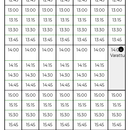
13:00
13:00
13:00
13:00
13:00
13:00
13:00
13:15
13:15
13:15
13:15
13:15
13:15
13:15
13:30
13:30
13:30
13:30
13:30
13:30
13:30
13:45
13:45
13:45
13:45
13:45
13:45
13:45
info
14:00
14:00
14:00
14:00
14:00
14:00
14:00
Varattu
14:15
14:15
14:15
14:15
14:15
14:15
14:30
14:30
14:30
14:30
14:30
14:30
14:45
14:45
14:45
14:45
14:45
14:45
15:00
15:00
15:00
15:00
15:00
15:00
15:00
15:15
15:15
15:15
15:15
15:15
15:15
15:15
15:30
15:30
15:30
15:30
15:30
15:30
15:30
15:45
15:45
15:45
15:45
15:45
15:45
15:45