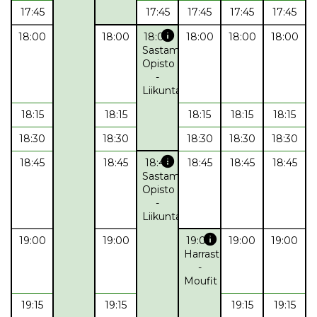
17:45
17:45
17:45
17:45
17:45
info
18:00
18:00
18:00
18:00
18:00
18:00
Sastamalan
Opisto
-
Liikuntaryhmä
18:15
18:15
18:15
18:15
18:15
18:30
18:30
18:30
18:30
18:30
info
18:45
18:45
18:45
18:45
18:45
18:45
Sastamalan
Opisto
-
Liikuntaryhmä
info
19:00
19:00
19:00
19:00
19:00
Harrasteryhmä
-
Moufit
19:15
19:15
19:15
19:15