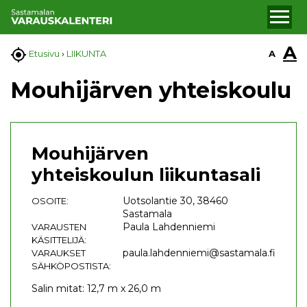
A

A
Etusivu
›
LIIKUNTA
Mouhijärven yhteiskoulu
Mouhijärven
yhteiskoulun liikuntasali
Uotsolantie 30, 38460
OSOITE:
Sastamala
Paula Lahdenniemi
VARAUSTEN
KÄSITTELIJÄ:
paula.lahdenniemi@sastamala.fi
VARAUKSET
SÄHKÖPOSTISTA:
Salin mitat: 12,7 m x 26,0 m