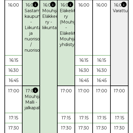
info
info
info
info
16:00
16:00
16:00
16:00
16:00
16:00
16:00
Sastamalan
Mouhijärven
Eläkeliitto
Varattu
kaupunki
Eläkkeensaajat
ry
-
ry -
(Mouhijärvi)
Liikunta-
liikuntatoiminta
-
ja
Eläkeliitto
nuorisopalvelut
Mouhijärven
/
yhdistys
nuorisotilatoiminta
16:15
16:15
16:15
16:30
16:30
16:30
16:45
16:45
16:45
info
17:00
17:00
17:00
17:00
17:00
17:00
Mouhijärven
Malli -
jalkapallo
17:15
17:15
17:15
17:15
17:15
17:30
17:30
17:30
17:30
17:30