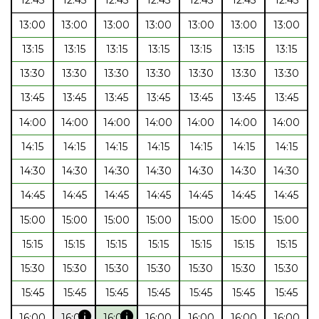
13:00
13:00
13:00
13:00
13:00
13:00
13:00
13:15
13:15
13:15
13:15
13:15
13:15
13:15
13:30
13:30
13:30
13:30
13:30
13:30
13:30
13:45
13:45
13:45
13:45
13:45
13:45
13:45
14:00
14:00
14:00
14:00
14:00
14:00
14:00
14:15
14:15
14:15
14:15
14:15
14:15
14:15
14:30
14:30
14:30
14:30
14:30
14:30
14:30
14:45
14:45
14:45
14:45
14:45
14:45
14:45
15:00
15:00
15:00
15:00
15:00
15:00
15:00
15:15
15:15
15:15
15:15
15:15
15:15
15:15
15:30
15:30
15:30
15:30
15:30
15:30
15:30
15:45
15:45
15:45
15:45
15:45
15:45
15:45
info
info
16:00
16:00
16:00
16:00
16:00
16:00
16:00