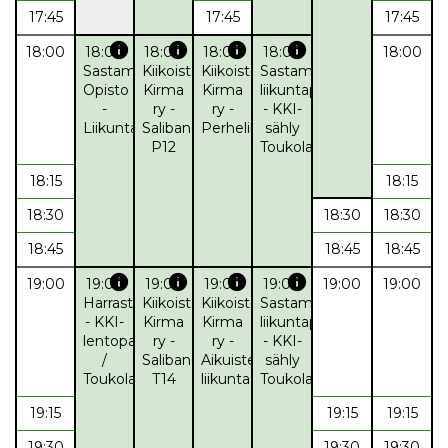
17:45
17:45
17:45
info
info
info
info
18:00
18:00
18:00
18:00
18:00
18:00
Sastamalan
Kiikoisten
Kiikoisten
Sastamalan
Opisto
Kirma
Kirma
liikuntapalvelut
-
ry -
ry -
- KKI-
Liikuntaryhmä
Salibandy
Perheliikunta
sähly
P12
Toukola
18:15
18:15
18:30
18:30
18:30
18:45
18:45
18:45
info
info
info
info
19:00
19:00
19:00
19:00
19:00
19:00
19:00
Harrasteryhmä
Kiikoisten
Kiikoisten
Sastamalan
- KKI-
Kirma
Kirma
liikuntapalvelut
lentopallo
ry -
ry -
- KKI-
/
Salibandy
Aikuisten
sähly
Toukola
T14
liikunta
Toukola
19:15
19:15
19:15
19:30
19:30
19:30