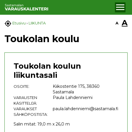
A

A
Etusivu
›
LIIKUNTA
Toukolan koulu
Toukolan koulun
liikuntasali
Kiikostentie 175, 38360
OSOITE:
Sastamala
Paula Lahdenniemi
VARAUSTEN
KÄSITTELIJÄ:
paula.lahdenniemi@sastamala.fi
VARAUKSET
SÄHKÖPOSTISTA:
Salin mitat: 19,0 m x 26,0 m