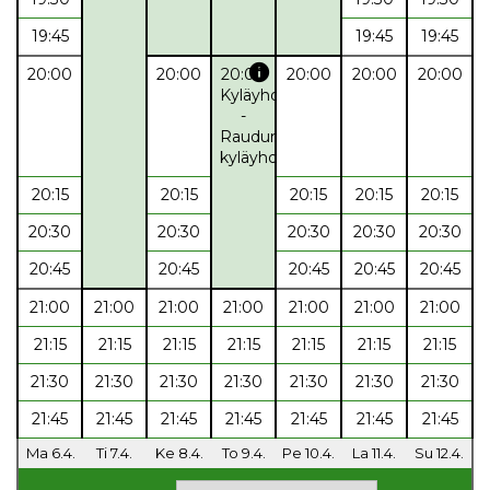
19:45
19:45
19:45
info
20:00
20:00
20:00
20:00
20:00
20:00
Kyläyhdistys
-
Raudun
kyläyhdistys
20:15
20:15
20:15
20:15
20:15
20:30
20:30
20:30
20:30
20:30
20:45
20:45
20:45
20:45
20:45
21:00
21:00
21:00
21:00
21:00
21:00
21:00
21:15
21:15
21:15
21:15
21:15
21:15
21:15
21:30
21:30
21:30
21:30
21:30
21:30
21:30
21:45
21:45
21:45
21:45
21:45
21:45
21:45
Ma 6.4.
Ti 7.4.
Ke 8.4.
To 9.4.
Pe 10.4.
La 11.4.
Su 12.4.