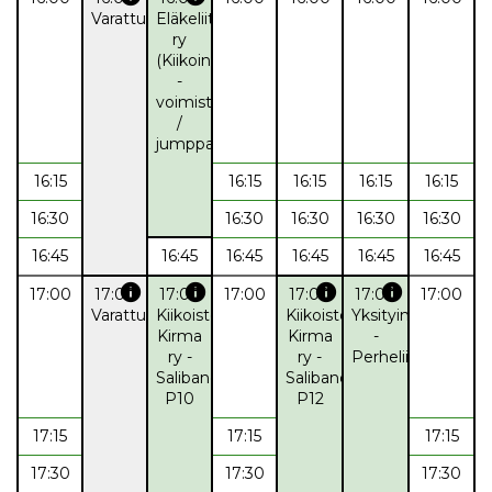
Varattu
Eläkeliitto
ry
(Kiikoinen)
-
voimistelu
/
jumppa
16:15
16:15
16:15
16:15
16:15
16:30
16:30
16:30
16:30
16:30
16:45
16:45
16:45
16:45
16:45
16:45
info
info
info
info
17:00
17:00
17:00
17:00
17:00
17:00
17:00
Varattu
Kiikoisten
Kiikoisten
Yksityinen
Kirma
Kirma
-
ry -
ry -
Perheliikunta
Salibandy
Salibandy
P10
P12
17:15
17:15
17:15
17:30
17:30
17:30