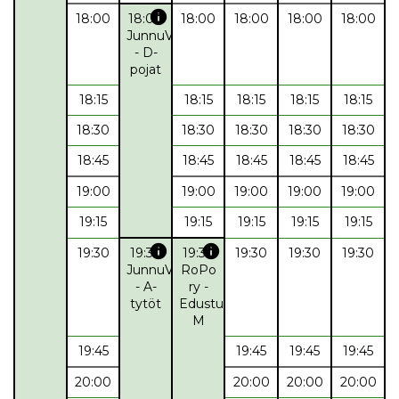
info
18:00
18:00
18:00
18:00
18:00
18:00
JunnuValepa
- D-
pojat
18:15
18:15
18:15
18:15
18:15
18:30
18:30
18:30
18:30
18:30
18:45
18:45
18:45
18:45
18:45
19:00
19:00
19:00
19:00
19:00
19:15
19:15
19:15
19:15
19:15
info
info
19:30
19:30
19:30
19:30
19:30
19:30
JunnuValepa
RoPo
- A-
ry -
tytöt
Edustus
M
19:45
19:45
19:45
19:45
20:00
20:00
20:00
20:00