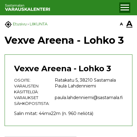
A

A
Etusivu
›
LIIKUNTA
Vexve Areena - Lohko 3
Vexve Areena - Lohko 3
Ratakatu 5, 38210 Sastamala
OSOITE:
Paula Lahdenniemi
VARAUSTEN
KÄSITTELIJÄ:
paula.lahdenniemi@sastamala.fi
VARAUKSET
SÄHKÖPOSTISTA:
Salin mitat: 44mx22m (n. 960 neliötä)