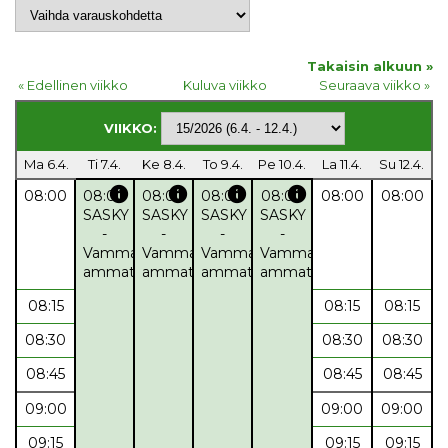
Takaisin alkuun »
« Edellinen viikko
Kuluva viikko
Seuraava viikko »
VIIKKO:
Ma 6.4.
Ti 7.4.
Ke 8.4.
To 9.4.
Pe 10.4.
La 11.4.
Su 12.4.
info
info
info
info
08:00
08:00
08:00
08:00
08:00
08:00
08:00
SASKY
SASKY
SASKY
SASKY
-
-
-
-
Vammalan
Vammalan
Vammalan
Vammalan
ammattikoulu
ammattikoulu
ammattikoulu
ammattikoulu
08:15
08:15
08:15
08:30
08:30
08:30
08:45
08:45
08:45
09:00
09:00
09:00
09:15
09:15
09:15