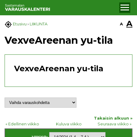
A

A
Etusivu
›
LIIKUNTA
VexveAreenan yu-tila
VexveAreenan yu-tila
Takaisin alkuun »
« Edellinen viikko
Kuluva viikko
Seuraava viikko »
VIIKKO: