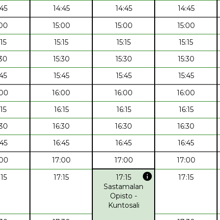
:45
14:45
14:45
14:45
:00
15:00
15:00
15:00
:15
15:15
15:15
15:15
:30
15:30
15:30
15:30
:45
15:45
15:45
15:45
:00
16:00
16:00
16:00
:15
16:15
16:15
16:15
:30
16:30
16:30
16:30
:45
16:45
16:45
16:45
:00
17:00
17:00
17:00
info
:15
17:15
17:15
17:15
Sastamalan
Opisto -
Kuntosali