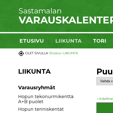
ETUSIVU
LIIKUNTA
TORI

OLET SIVULLA:
Etusivu
›
LIIKUNTA
Puu
LIIKUNTA
Varausryhmät
Hopun tekonurmikenttä
« Edelline
A+B puolet
Hopun tenniskentät