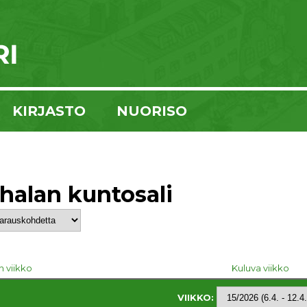
KIRJASTO
NUORISO
halan kuntosali
n viikko
Kuluva viikko
VIIKKO: