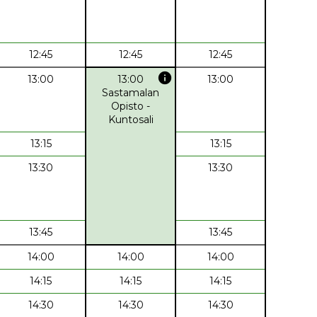
12:45
12:45
12:45
info
13:00
13:00
13:00
Sastamalan
Opisto -
Kuntosali
13:15
13:15
13:30
13:30
13:45
13:45
14:00
14:00
14:00
14:15
14:15
14:15
14:30
14:30
14:30