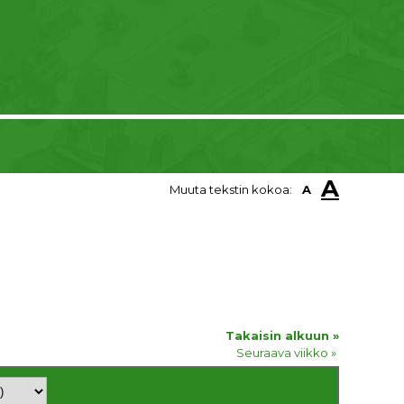
A
Muuta tekstin kokoa:
A
Takaisin alkuun »
Seuraava viikko »