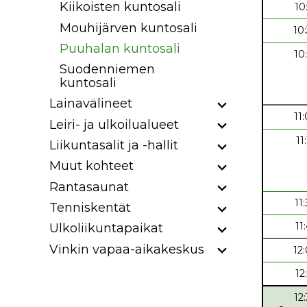
Kiikoisten kuntosali
10
Mouhijärven kuntosali
10
Puuhalan kuntosali
10
Suodenniemen
kuntosali
Lainavälineet
11
Leiri- ja ulkoilualueet
11
Liikuntasalit ja -hallit
Muut kohteet
Rantasaunat
11
Tenniskentät
11
Ulkoliikuntapaikat
Vinkin vapaa-aikakeskus
12
12
12