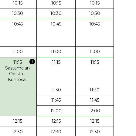
10:15
10:15
10:15
10:30
10:30
10:30
10:45
10:45
10:45
11:00
11:00
11:00
info
11:15
11:15
11:15
Sastamalan
Opisto -
Kuntosali
11:30
11:30
11:45
11:45
12:00
12:00
12:15
12:15
12:15
12:30
12:30
12:30