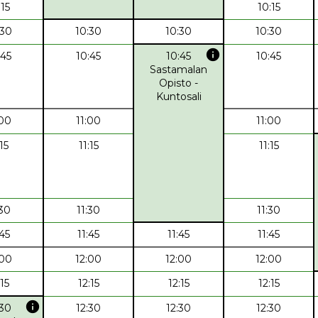
:15
10:15
:30
10:30
10:30
10:30
info
:45
10:45
10:45
10:45
Sastamalan
Opisto -
Kuntosali
:00
11:00
11:00
:15
11:15
11:15
:30
11:30
11:30
:45
11:45
11:45
11:45
:00
12:00
12:00
12:00
:15
12:15
12:15
12:15
info
:30
12:30
12:30
12:30