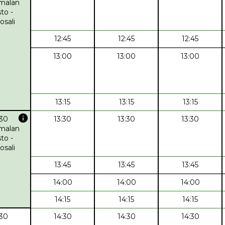
malan
to -
osali
12:45
12:45
12:45
13:00
13:00
13:00
13:15
13:15
13:15
info
:30
13:30
13:30
13:30
malan
to -
osali
13:45
13:45
13:45
14:00
14:00
14:00
14:15
14:15
14:15
:30
14:30
14:30
14:30