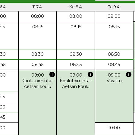
6.4.
Ti 7.4.
Ke 8.4.
To 9.4.
:00
08:00
08:00
08:00
:15
08:15
08:15
08:15
:30
08:30
08:30
08:30
:45
08:45
08:45
08:45
info
info
info
:00
09:00
09:00
09:00
Koulutoiminta -
Koulutoiminta -
Varattu
Äetsän koulu
Äetsän koulu
:15
:30
:45
:00
10:00