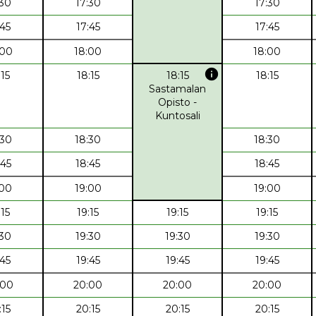
:30
17:30
17:30
:45
17:45
17:45
:00
18:00
18:00
info
:15
18:15
18:15
18:15
Sastamalan
Opisto -
Kuntosali
:30
18:30
18:30
:45
18:45
18:45
:00
19:00
19:00
:15
19:15
19:15
19:15
:30
19:30
19:30
19:30
:45
19:45
19:45
19:45
:00
20:00
20:00
20:00
:15
20:15
20:15
20:15