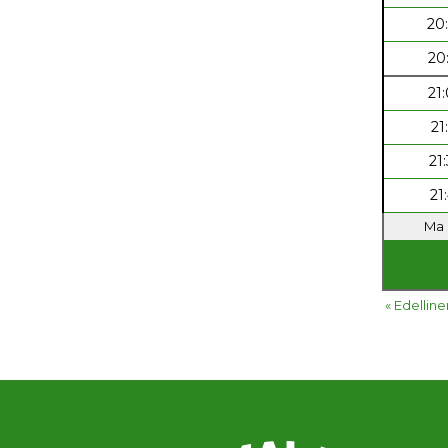
20
20
21
21
21
21
Ma 
« Edelline