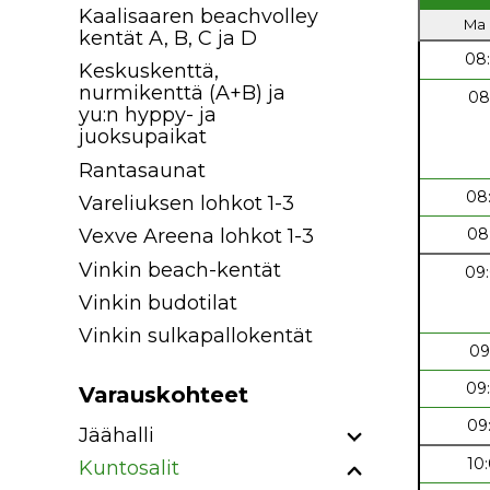
Kaalisaaren beachvolley
Ma 
kentät A, B, C ja D
08
Keskuskenttä,
nurmikenttä (A+B) ja
08
yu:n hyppy- ja
juoksupaikat
Rantasaunat
08
Vareliuksen lohkot 1-3
08
Vexve Areena lohkot 1-3
Vinkin beach-kentät
09
Vinkin budotilat
Vinkin sulkapallokentät
09
09
Varauskohteet
09
Jäähalli
10
Kuntosalit