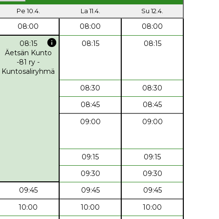
Pe 10.4.
La 11.4.
Su 12.4.
08:00
08:00
08:00
info
08:15
08:15
08:15
Äetsän Kunto
-81 ry -
Kuntosaliryhmä
08:30
08:30
08:45
08:45
09:00
09:00
09:15
09:15
09:30
09:30
09:45
09:45
09:45
10:00
10:00
10:00