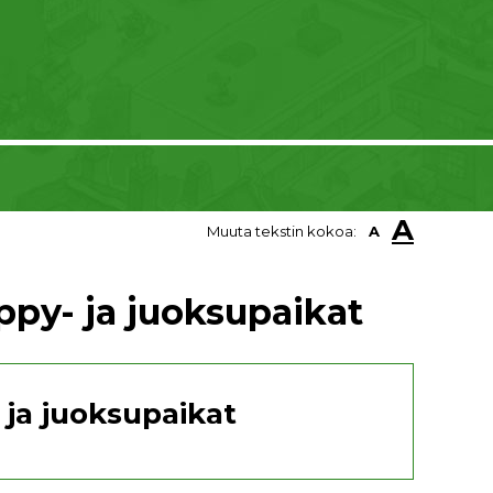
A
Muuta tekstin kokoa:
A
ppy- ja juoksupaikat
 ja juoksupaikat