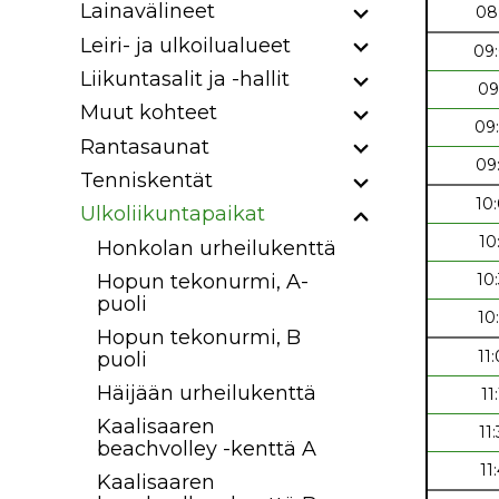
Lainavälineet
08
Leiri- ja ulkoilualueet
09
Liikuntasalit ja -hallit
09
Muut kohteet
09
Rantasaunat
09
Tenniskentät
10
Ulkoliikuntapaikat
10
Honkolan urheilukenttä
Hopun tekonurmi, A-
10
puoli
10
Hopun tekonurmi, B
11
puoli
Häijään urheilukenttä
11
Kaalisaaren
11
beachvolley -kenttä A
11
Kaalisaaren