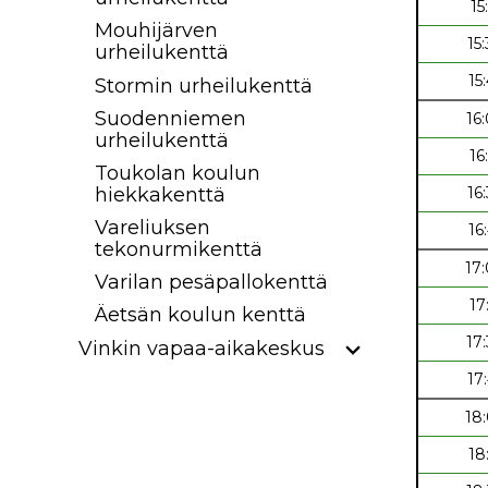
15
Mouhijärven
15
urheilukenttä
15
Stormin urheilukenttä
Suodenniemen
16
urheilukenttä
16
Toukolan koulun
hiekkakenttä
16
Vareliuksen
16
tekonurmikenttä
17
Varilan pesäpallokenttä
17
Äetsän koulun kenttä
17
Vinkin vapaa-aikakeskus
17
18
18