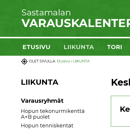
ETUSIVU
LIIKUNTA
TORI

OLET SIVULLA:
Etusivu
›
LIIKUNTA
Kes
LIIKUNTA
Varausryhmät
Ke
Hopun tekonurmikenttä
A+B puolet
Hopun tenniskentät