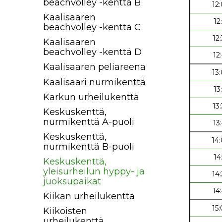
beachvolley -kenttä B
12
Kaalisaaren
12
beachvolley -kenttä C
12
Kaalisaaren
beachvolley -kenttä D
12
Kaalisaaren peliareena
13
Kaalisaari nurmikenttä
13
Karkun urheilukenttä
13
Keskuskenttä,
nurmikenttä A-puoli
13
Keskuskenttä,
14
nurmikenttä B-puoli
14
Keskuskenttä,
yleisurheilun hyppy- ja
14
juoksupaikat
14
Kiikan urheilukenttä
15
Kiikoisten
urheilukenttä