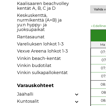
Kaalisaaren beachvolley
kentät A, B, C ja D
Keskuskenttä,
nurmikenttä (A+B) ja
yu:n hyppy- ja
« Edelline
juoksupaikat
Rantasaunat
Vareliuksen lohkot 1-3
Ma 
Vexve Areena lohkot 1-3
07
Vinkin beach-kentät
07
Vinkin budotilat
07
Vinkin sulkapallokentät
07
08
Varauskohteet
08
Jäähalli
08
Kuntosalit