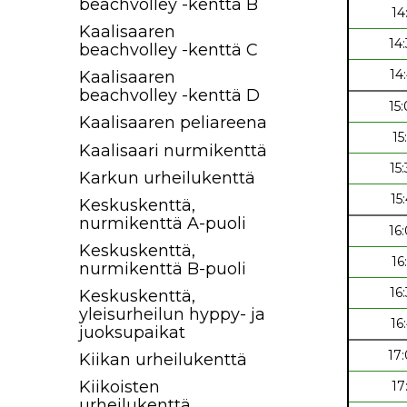
beachvolley -kenttä B
14
Kaalisaaren
14
beachvolley -kenttä C
14
Kaalisaaren
beachvolley -kenttä D
15
Kaalisaaren peliareena
15
Kaalisaari nurmikenttä
15
Karkun urheilukenttä
15
Keskuskenttä,
nurmikenttä A-puoli
16
Keskuskenttä,
16
nurmikenttä B-puoli
16
Keskuskenttä,
yleisurheilun hyppy- ja
16
juoksupaikat
17
Kiikan urheilukenttä
Kiikoisten
17
urheilukenttä