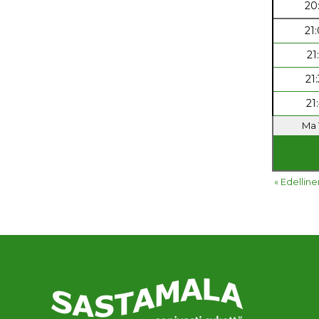
20
21
21
21
21
Ma 1
« Edelline