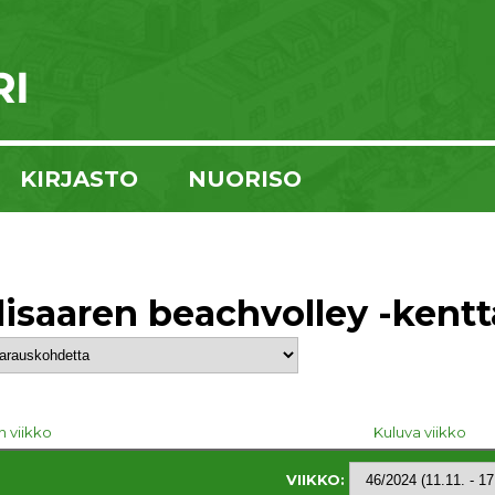
KIRJASTO
NUORISO
lisaaren beachvolley -kentt
n viikko
Kuluva viikko
VIIKKO: