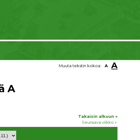
A
Muuta tekstin kokoa:
A
ä A
Takaisin alkuun »
Seuraava viikko »