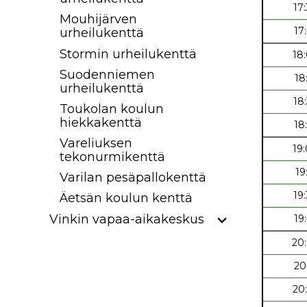
17
Mouhijärven
17
urheilukenttä
Stormin urheilukenttä
18
Suodenniemen
18
urheilukenttä
18
Toukolan koulun
hiekkakenttä
18
Vareliuksen
19
tekonurmikenttä
19
Varilan pesäpallokenttä
19
Äetsän koulun kenttä
Vinkin vapaa-aikakeskus
19
20
20
20