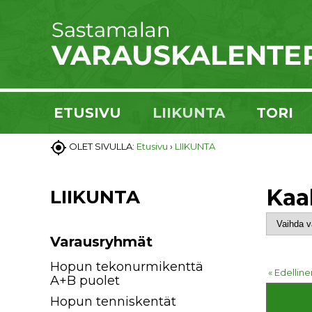
ETUSIVU
LIIKUNTA
TORI

OLET SIVULLA:
Etusivu
›
LIIKUNTA
Kaa
LIIKUNTA
Varausryhmät
Hopun tekonurmikenttä
« Edelline
A+B puolet
Hopun tenniskentät