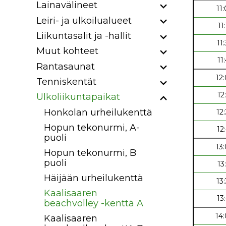
Lainavälineet
11
Leiri- ja ulkoilualueet
11
Liikuntasalit ja -hallit
11
Muut kohteet
11
Rantasaunat
12
Tenniskentät
12
Ulkoliikuntapaikat
Honkolan urheilukenttä
12
Hopun tekonurmi, A-
12
puoli
13
Hopun tekonurmi, B
puoli
13
Häijään urheilukenttä
13
Kaalisaaren
13
beachvolley -kenttä A
14
Kaalisaaren