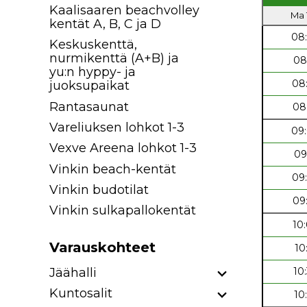
Kaalisaaren beachvolley
Ma 1
kentät A, B, C ja D
08
Keskuskenttä,
nurmikenttä (A+B) ja
08
yu:n hyppy- ja
08
juoksupaikat
Rantasaunat
08
Vareliuksen lohkot 1-3
09
Vexve Areena lohkot 1-3
09
Vinkin beach-kentät
09
Vinkin budotilat
09
Vinkin sulkapallokentät
10
Varauskohteet
10
Jäähalli
10
Kuntosalit
10