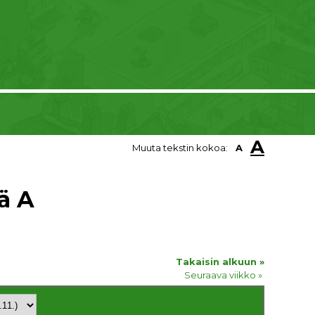
A
Muuta tekstin kokoa:
A
ä A
Takaisin alkuun »
Seuraava viikko »