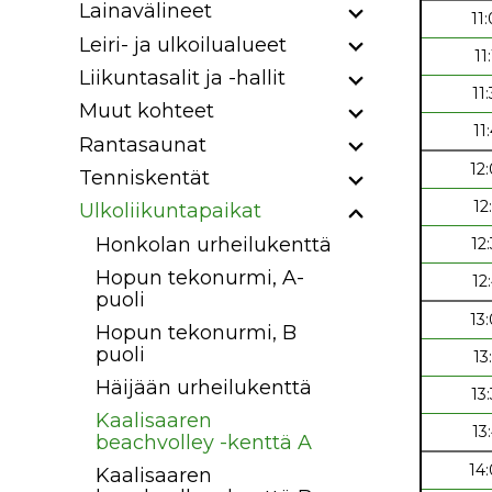
Lainavälineet
11
Leiri- ja ulkoilualueet
11
Liikuntasalit ja -hallit
11
Muut kohteet
11
Rantasaunat
12
Tenniskentät
12
Ulkoliikuntapaikat
Honkolan urheilukenttä
12
Hopun tekonurmi, A-
12
puoli
13
Hopun tekonurmi, B
puoli
13
Häijään urheilukenttä
13
Kaalisaaren
13
beachvolley -kenttä A
14
Kaalisaaren