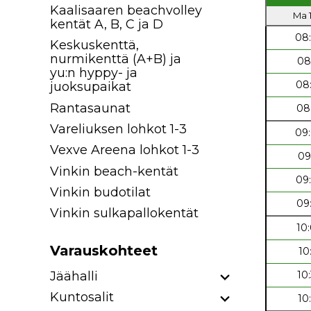
Kaalisaaren beachvolley
Ma 1
kentät A, B, C ja D
08
Keskuskenttä,
nurmikenttä (A+B) ja
08
yu:n hyppy- ja
08
juoksupaikat
Rantasaunat
08
Vareliuksen lohkot 1-3
09
Vexve Areena lohkot 1-3
09
Vinkin beach-kentät
09
Vinkin budotilat
09
Vinkin sulkapallokentät
10
Varauskohteet
10
Jäähalli
10
Kuntosalit
10