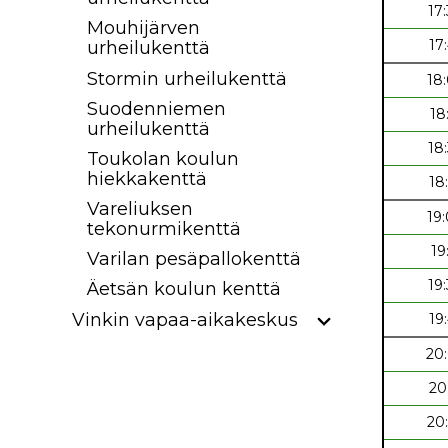
17
Mouhijärven
17
urheilukenttä
Stormin urheilukenttä
18
Suodenniemen
18
urheilukenttä
18
Toukolan koulun
hiekkakenttä
18
Vareliuksen
19
tekonurmikenttä
19
Varilan pesäpallokenttä
19
Äetsän koulun kenttä
Vinkin vapaa-aikakeskus
19
20
20
20