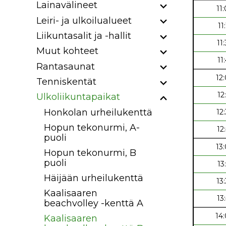
Lainavälineet
11
Leiri- ja ulkoilualueet
11
Liikuntasalit ja -hallit
11
Muut kohteet
11
Rantasaunat
12
Tenniskentät
12
Ulkoliikuntapaikat
Honkolan urheilukenttä
12
Hopun tekonurmi, A-
12
puoli
13
Hopun tekonurmi, B
puoli
13
Häijään urheilukenttä
13
Kaalisaaren
13
beachvolley -kenttä A
14
Kaalisaaren