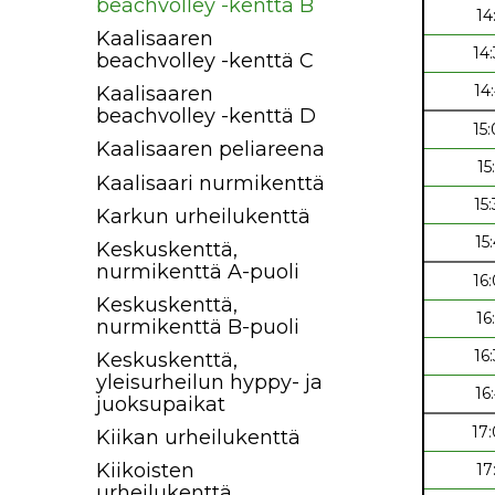
beachvolley -kenttä B
14
Kaalisaaren
14
beachvolley -kenttä C
14
Kaalisaaren
beachvolley -kenttä D
15
Kaalisaaren peliareena
15
Kaalisaari nurmikenttä
15
Karkun urheilukenttä
15
Keskuskenttä,
nurmikenttä A-puoli
16
Keskuskenttä,
16
nurmikenttä B-puoli
16
Keskuskenttä,
yleisurheilun hyppy- ja
16
juoksupaikat
17
Kiikan urheilukenttä
Kiikoisten
17
urheilukenttä