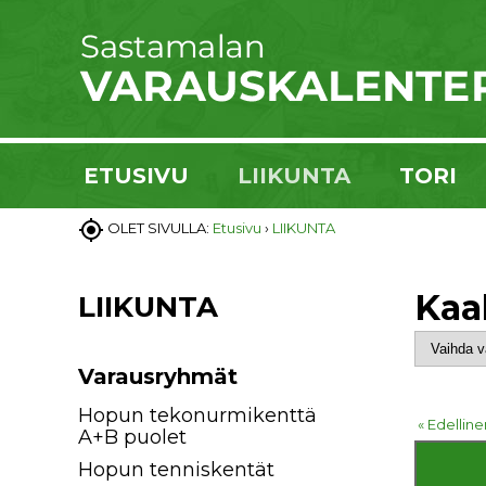
ETUSIVU
LIIKUNTA
TORI

OLET SIVULLA:
Etusivu
›
LIIKUNTA
Kaa
LIIKUNTA
Varausryhmät
Hopun tekonurmikenttä
« Edelline
A+B puolet
Hopun tenniskentät