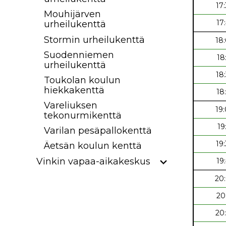
17
Mouhijärven
17
urheilukenttä
Stormin urheilukenttä
18
Suodenniemen
18
urheilukenttä
18
Toukolan koulun
hiekkakenttä
18
Vareliuksen
19
tekonurmikenttä
19
Varilan pesäpallokenttä
19
Äetsän koulun kenttä
Vinkin vapaa-aikakeskus
19
20
20
20