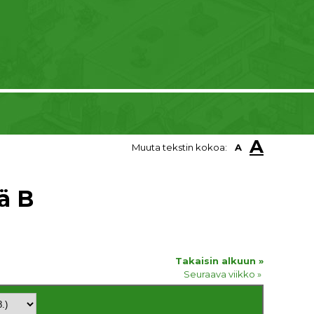
A
Muuta tekstin kokoa:
A
ä B
Takaisin alkuun »
Seuraava viikko »