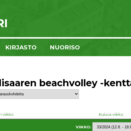
KIRJASTO
NUORISO
lisaaren beachvolley -kentt
n viikko
Kuluva viikko
VIIKKO: