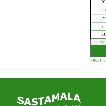
20
21
21
21
21
Ma 1
« Edelline