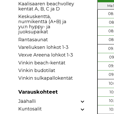
Kaalisaaren beachvolley
Ma 1
kentät A, B, C ja D
08
Keskuskenttä,
nurmikenttä (A+B) ja
08
yu:n hyppy- ja
08
juoksupaikat
Rantasaunat
08
Vareliuksen lohkot 1-3
09
Vexve Areena lohkot 1-3
09
Vinkin beach-kentät
09
Vinkin budotilat
09
Vinkin sulkapallokentät
10
Varauskohteet
10
Jäähalli
10
Kuntosalit
10