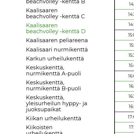
beachvolley -kenttä B
14
Kaalisaaren
14
beachvolley -kenttä C
14
Kaalisaaren
beachvolley -kenttä D
15
Kaalisaaren peliareena
15
Kaalisaari nurmikenttä
15
Karkun urheilukenttä
15
Keskuskenttä,
nurmikenttä A-puoli
16
Keskuskenttä,
16
nurmikenttä B-puoli
16
Keskuskenttä,
yleisurheilun hyppy- ja
16
juoksupaikat
17
Kiikan urheilukenttä
Kiikoisten
17
urheilukenttä