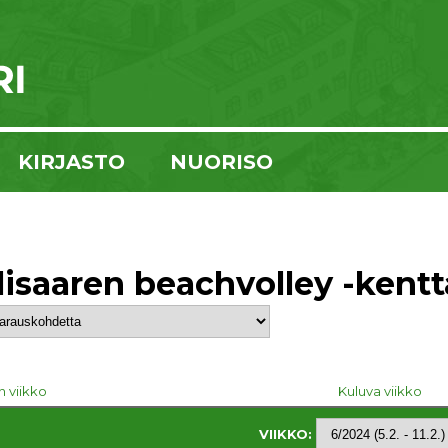
KIRJASTO
NUORISO
lisaaren beachvolley -kentt
n viikko
Kuluva viikko
VIIKKO: