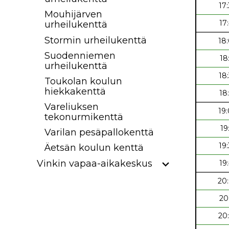
17
Mouhijärven
17
urheilukenttä
Stormin urheilukenttä
18
Suodenniemen
18
urheilukenttä
18
Toukolan koulun
hiekkakenttä
18
Vareliuksen
19
tekonurmikenttä
19
Varilan pesäpallokenttä
19
Äetsän koulun kenttä
Vinkin vapaa-aikakeskus
19
20
20
20