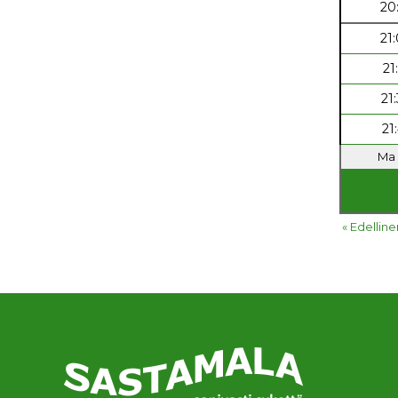
20
21
21
21
21
Ma 
« Edelline