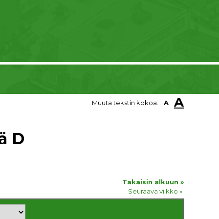
A
Muuta tekstin kokoa:
A
ä D
Takaisin alkuun »
Seuraava viikko »