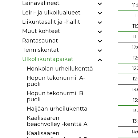
Lainavälineet
11
Leiri- ja ulkoilualueet
11
Liikuntasalit ja -hallit
11
Muut kohteet
11
Rantasaunat
12
Tenniskentät
12
Ulkoliikuntapaikat
Honkolan urheilukenttä
12
Hopun tekonurmi, A-
12
puoli
13
Hopun tekonurmi, B
puoli
13
Häijään urheilukenttä
13
Kaalisaaren
13
beachvolley -kenttä A
14
Kaalisaaren