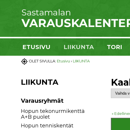
ETUSIVU
LIIKUNTA
TORI

OLET SIVULLA:
Etusivu
›
LIIKUNTA
Kaa
LIIKUNTA
Varausryhmät
Hopun tekonurmikenttä
« Edelline
A+B puolet
Hopun tenniskentät