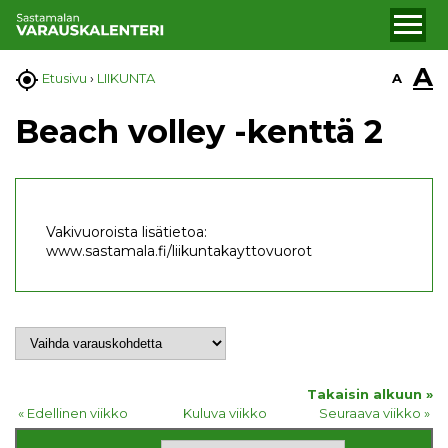
A

A
Etusivu
›
LIIKUNTA
Beach volley -kenttä 2
Vakivuoroista lisätietoa:
www.sastamala.fi/liikuntakayttovuorot
Takaisin alkuun »
« Edellinen viikko
Kuluva viikko
Seuraava viikko »