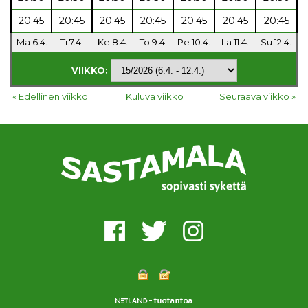
20:45
20:45
20:45
20:45
20:45
20:45
20:45
Ma 6.4.
Ti 7.4.
Ke 8.4.
To 9.4.
Pe 10.4.
La 11.4.
Su 12.4.
VIIKKO:
« Edellinen viikko
Kuluva viikko
Seuraava viikko »