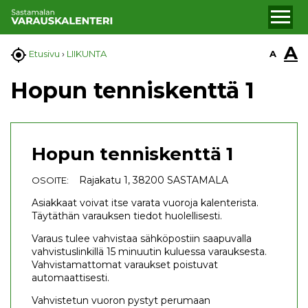
A

A
Etusivu
›
LIIKUNTA
Hopun tenniskenttä 1
Hopun tenniskenttä 1
Rajakatu 1, 38200 SASTAMALA
OSOITE:
Asiakkaat voivat itse varata vuoroja kalenterista.
Täytäthän varauksen tiedot huolellisesti.
Varaus tulee vahvistaa sähköpostiin saapuvalla
vahvistuslinkillä 15 minuutin kuluessa varauksesta.
Vahvistamattomat varaukset poistuvat
automaattisesti.
Vahvistetun vuoron pystyt perumaan