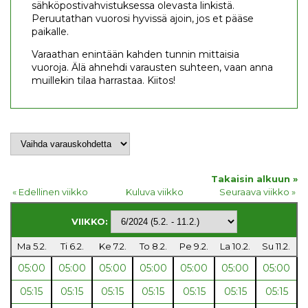
sähköpostivahvistuksessa olevasta linkistä.
Peruutathan vuorosi hyvissä ajoin, jos et pääse
paikalle.
Varaathan enintään kahden tunnin mittaisia
vuoroja. Älä ahnehdi varausten suhteen, vaan anna
muillekin tilaa harrastaa. Kiitos!
Takaisin alkuun »
« Edellinen viikko
Kuluva viikko
Seuraava viikko »
VIIKKO:
Ma 5.2.
Ti 6.2.
Ke 7.2.
To 8.2.
Pe 9.2.
La 10.2.
Su 11.2.
05:00
05:00
05:00
05:00
05:00
05:00
05:00
05:15
05:15
05:15
05:15
05:15
05:15
05:15