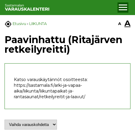
A

A
Etusivu
›
LIIKUNTA
Paavinhattu (Ritajärven
retkeilyreitti)
Katso varauskäytännöt osoitteesta:
https://sastamala.fi/arki-ja-vapaa-
aika/liikunta/liikuntapaikat-ja-
rantasaunat/retkeilyreitit-ja-laavut/