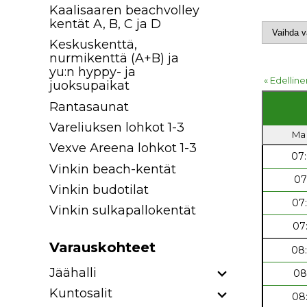
Kaalisaaren beachvolley
kentät A, B, C ja D
Keskuskenttä,
nurmikenttä (A+B) ja
yu:n hyppy- ja
« Edelline
juoksupaikat
Rantasaunat
Vareliuksen lohkot 1-3
Ma 
Vexve Areena lohkot 1-3
07
Vinkin beach-kentät
07
Vinkin budotilat
07
Vinkin sulkapallokentät
07
Varauskohteet
08
Jäähalli
08
Kuntosalit
08