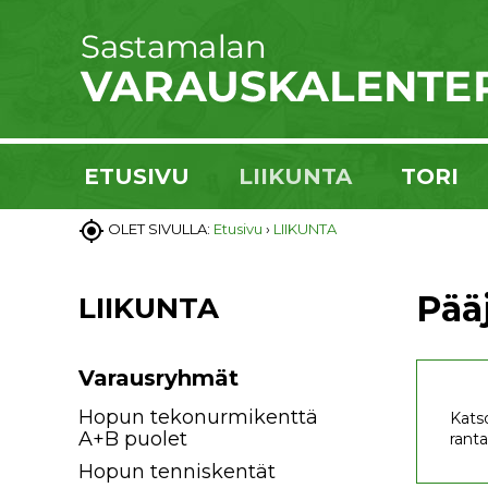
ETUSIVU
LIIKUNTA
TORI

OLET SIVULLA:
Etusivu
›
LIIKUNTA
Pääj
LIIKUNTA
Varausryhmät
Hopun tekonurmikenttä
Katso
A+B puolet
ranta
Hopun tenniskentät