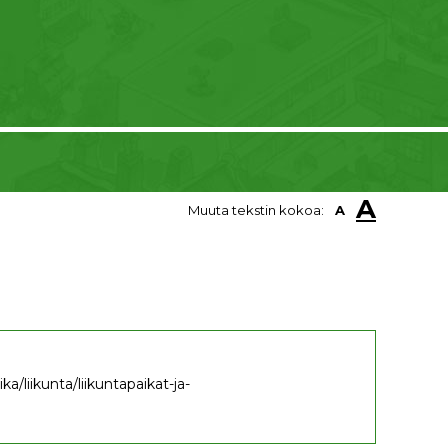
A
Muuta tekstin kokoa:
A
a/liikunta/liikuntapaikat-ja-