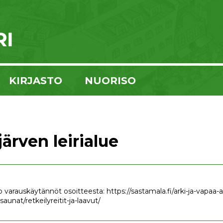
KIRJASTO
NUORISO
ärven leirialue
 varauskäytännöt osoitteesta: https://sastamala.fi/arki-ja-vapaa-aik
saunat/retkeilyreitit-ja-laavut/