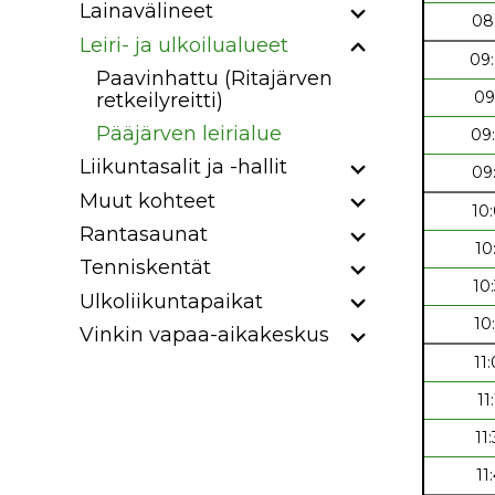
Lainavälineet
08
Leiri- ja ulkoilualueet
09
Paavinhattu (Ritajärven
09
retkeilyreitti)
Pääjärven leirialue
09
Liikuntasalit ja -hallit
09
Muut kohteet
10
Rantasaunat
10
Tenniskentät
10
Ulkoliikuntapaikat
10
Vinkin vapaa-aikakeskus
11
11
11
11