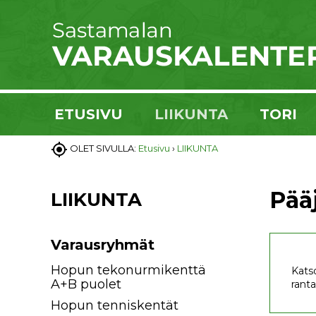
ETUSIVU
LIIKUNTA
TORI

OLET SIVULLA:
Etusivu
›
LIIKUNTA
Pääj
LIIKUNTA
Varausryhmät
Hopun tekonurmikenttä
Katso
A+B puolet
ranta
Hopun tenniskentät