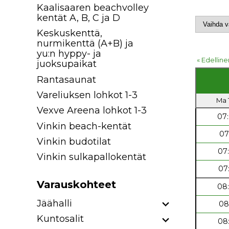
Kaalisaaren beachvolley
kentät A, B, C ja D
Keskuskenttä,
nurmikenttä (A+B) ja
yu:n hyppy- ja
« Edelline
juoksupaikat
Rantasaunat
Vareliuksen lohkot 1-3
Ma 1
Vexve Areena lohkot 1-3
07
Vinkin beach-kentät
07
Vinkin budotilat
07
Vinkin sulkapallokentät
07
Varauskohteet
08
Jäähalli
08
Kuntosalit
08