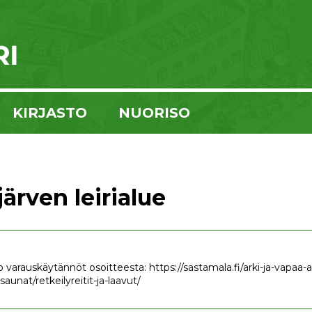
KIRJASTO
NUORISO
ärven leirialue
 varauskäytännöt osoitteesta: https://sastamala.fi/arki-ja-vapaa-aik
saunat/retkeilyreitit-ja-laavut/