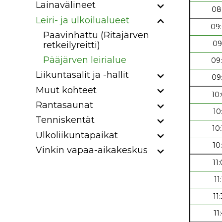
Lainavälineet
08
Leiri- ja ulkoilualueet
09
Paavinhattu (Ritajärven
09
retkeilyreitti)
Pääjärven leirialue
09
Liikuntasalit ja -hallit
09
Muut kohteet
10
Rantasaunat
10
Tenniskentät
10
Ulkoliikuntapaikat
10
Vinkin vapaa-aikakeskus
11
11
11
11