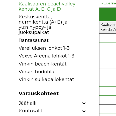
« Edelli
Kaalisaaren beachvolley
kentät A, B, C ja D
Keskuskenttä,
nurmikenttä (A+B) ja
Kaalisaa
yu:n hyppy- ja
kenttä A
juoksupaikat
Rantasaunat
Vareliuksen lohkot 1-3
Vexve Areena lohkot 1-3
Vinkin beach-kentät
Vinkin budotilat
Vinkin sulkapallokentät
Varauskohteet
Jäähalli
Kuntosalit