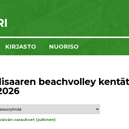
KIRJASTO
NUORISO
isaaren beachvolley kentät 
.2026
päivän varaukset (julkinen)