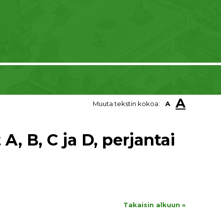
A
Muuta tekstin kokoa:
A
A, B, C ja D, perjantai
Takaisin alkuun »