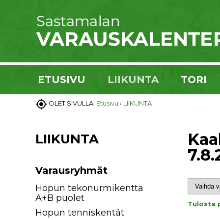
ETUSIVU
LIIKUNTA
TORI

OLET SIVULLA:
Etusivu
›
LIIKUNTA
Kaal
LIIKUNTA
7.8
Varausryhmät
Hopun tekonurmikenttä
A+B puolet
Tulosta 
Hopun tenniskentät