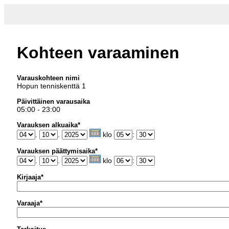
Kohteen varaaminen
Varauskohteen nimi
Hopun tenniskenttä 1
Päivittäinen varausaika
05:00 - 23:00
Varauksen alkuaika*
.
.
klo
:
Varauksen päättymisaika*
.
.
klo
:
Kirjaaja*
Varaaja*