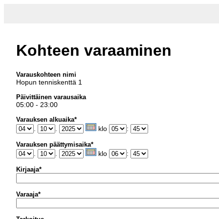
Kohteen varaaminen
Varauskohteen nimi
Hopun tenniskenttä 1
Päivittäinen varausaika
05:00 - 23:00
Varauksen alkuaika*
.
.
klo
:
Varauksen päättymisaika*
.
.
klo
:
Kirjaaja*
Varaaja*