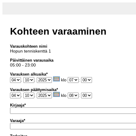
Kohteen varaaminen
Varauskohteen nimi
Hopun tenniskenttä 1
Päivittäinen varausaika
05:00 - 23:00
Varauksen alkuaika*
.
.
klo
:
Varauksen päättymisaika*
.
.
klo
:
Kirjaaja*
Varaaja*