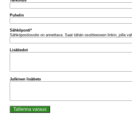
Tarkoitus
Puhelin
Sähköposti
*
Sähköpostiosoite on annettava.
Saat tähän osoitteeseen linkin, jolla v
Lisätiedot
Julkinen lisätieto