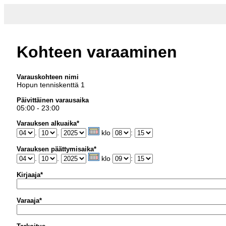
Kohteen varaaminen
Varauskohteen nimi
Hopun tenniskenttä 1
Päivittäinen varausaika
05:00 - 23:00
Varauksen alkuaika*
.
.
klo
:
Varauksen päättymisaika*
.
.
klo
:
Kirjaaja*
Varaaja*