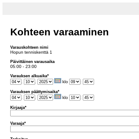
Kohteen varaaminen
Varauskohteen nimi
Hopun tenniskenttä 1
Päivittäinen varausaika
05:00 - 23:00
Varauksen alkuaika*
.
.
klo
:
Varauksen päättymisaika*
.
.
klo
:
Kirjaaja*
Varaaja*