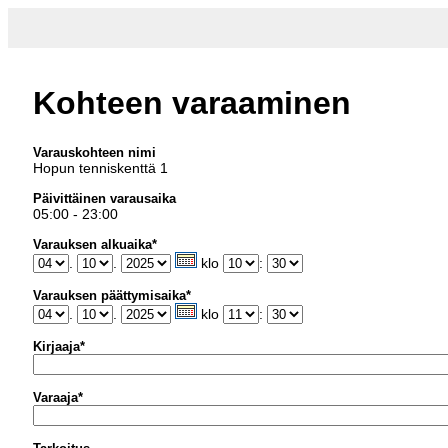
Kohteen varaaminen
Varauskohteen nimi
Hopun tenniskenttä 1
Päivittäinen varausaika
05:00 - 23:00
Varauksen alkuaika*
.
.
klo
:
Varauksen päättymisaika*
.
.
klo
:
Kirjaaja*
Varaaja*