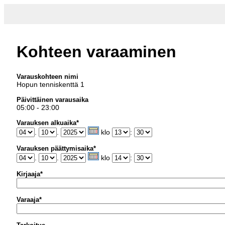
Kohteen varaaminen
Varauskohteen nimi
Hopun tenniskenttä 1
Päivittäinen varausaika
05:00 - 23:00
Varauksen alkuaika*
.
.
klo
:
Varauksen päättymisaika*
.
.
klo
:
Kirjaaja*
Varaaja*