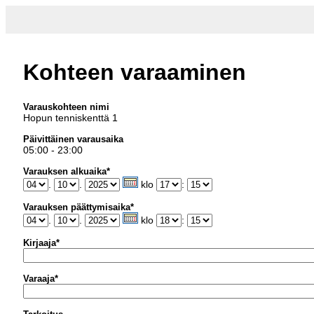
Kohteen varaaminen
Varauskohteen nimi
Hopun tenniskenttä 1
Päivittäinen varausaika
05:00 - 23:00
Varauksen alkuaika*
.
.
klo
:
Varauksen päättymisaika*
.
.
klo
:
Kirjaaja*
Varaaja*