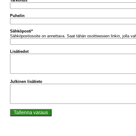
Tarkoitus
Puhelin
Sähköposti
*
Sähköpostiosoite on annettava.
Saat tähän osoitteeseen linkin, jolla v
Lisätiedot
Julkinen lisätieto