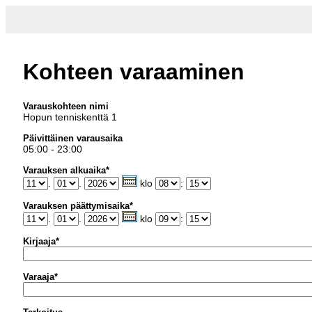
Kohteen varaaminen
Varauskohteen nimi
Hopun tenniskenttä 1
Päivittäinen varausaika
05:00 - 23:00
Varauksen alkuaika*
.
.
klo
:
Varauksen päättymisaika*
.
.
klo
:
Kirjaaja*
Varaaja*