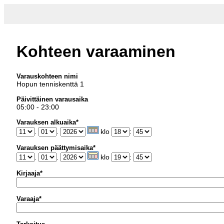
Kohteen varaaminen
Varauskohteen nimi
Hopun tenniskenttä 1
Päivittäinen varausaika
05:00 - 23:00
Varauksen alkuaika*
.
.
klo
:
Varauksen päättymisaika*
.
.
klo
:
Kirjaaja*
Varaaja*