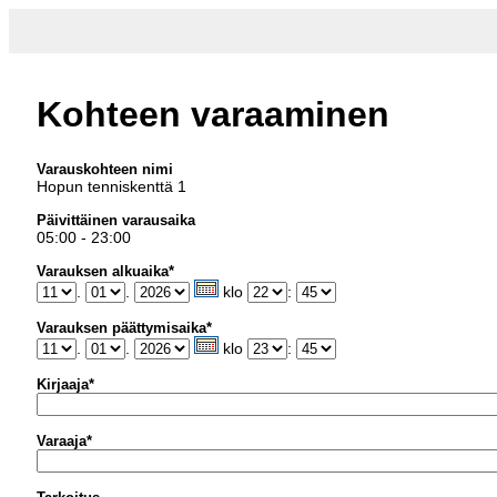
Kohteen varaaminen
Varauskohteen nimi
Hopun tenniskenttä 1
Päivittäinen varausaika
05:00 - 23:00
Varauksen alkuaika*
.
.
klo
:
Varauksen päättymisaika*
.
.
klo
:
Kirjaaja*
Varaaja*