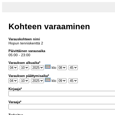
Kohteen varaaminen
Varauskohteen nimi
Hopun tenniskenttä 2
Päivittäinen varausaika
05:00 - 23:00
Varauksen alkuaika*
.
.
klo
:
Varauksen päättymisaika*
.
.
klo
:
Kirjaaja*
Varaaja*