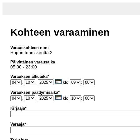
Kohteen varaaminen
Varauskohteen nimi
Hopun tenniskenttä 2
Päivittäinen varausaika
05:00 - 23:00
Varauksen alkuaika*
.
.
klo
:
Varauksen päättymisaika*
.
.
klo
:
Kirjaaja*
Varaaja*