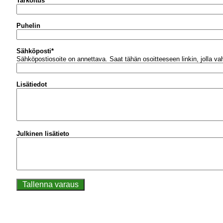
Tarkoitus
Puhelin
Sähköposti
*
Sähköpostiosoite on annettava.
Saat tähän osoitteeseen linkin, jolla v
Lisätiedot
Julkinen lisätieto