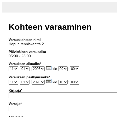
Kohteen varaaminen
Varauskohteen nimi
Hopun tenniskenttä 2
Päivittäinen varausaika
05:00 - 23:00
Varauksen alkuaika*
.
.
klo
:
Varauksen päättymisaika*
.
.
klo
:
Kirjaaja*
Varaaja*