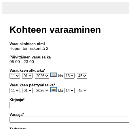
Kohteen varaaminen
Varauskohteen nimi
Hopun tenniskenttä 2
Päivittäinen varausaika
05:00 - 23:00
Varauksen alkuaika*
.
.
klo
:
Varauksen päättymisaika*
.
.
klo
:
Kirjaaja*
Varaaja*