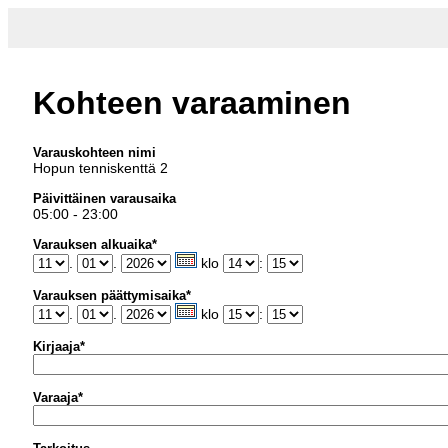
Kohteen varaaminen
Varauskohteen nimi
Hopun tenniskenttä 2
Päivittäinen varausaika
05:00 - 23:00
Varauksen alkuaika*
.
.
klo
:
Varauksen päättymisaika*
.
.
klo
:
Kirjaaja*
Varaaja*