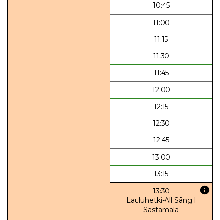
10:45
11:00
11:15
11:30
11:45
12:00
12:15
12:30
12:45
13:00
13:15
info
13:30
Lauluhetki-All Sång I
Sastamala