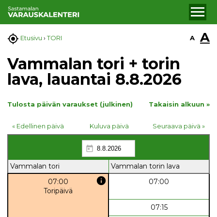
A

A
Etusivu
›
TORI
Vammalan tori + torin
lava, lauantai 8.8.2026
Tulosta päivän varaukset (julkinen)
Takaisin alkuun »
« Edellinen päivä
Kuluva päivä
Seuraava päivä »
Vammalan tori
Vammalan torin lava
info
07:00
07:00
Toripäivä
07:15