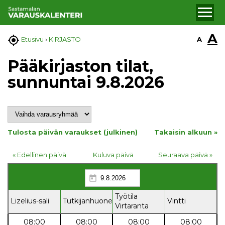
A

A
Etusivu
›
KIRJASTO
Pääkirjaston tilat,
sunnuntai 9.8.2026
Tulosta päivän varaukset (julkinen)
Takaisin alkuun »
« Edellinen päivä
Kuluva päivä
Seuraava päivä »
Työtila
Lizelius-sali
Tutkijanhuone
Vintti
Virtaranta
08:00
08:00
08:00
08:00