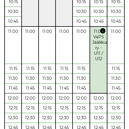
10:15
10:15
10:15
10:15
10:30
10:30
10:30
10:30
10:45
10:45
10:45
10:45
info
11:00
11:00
11:00
11:00
11:00
11:00
11:00
VaPS
Jääliikunta
ry -
U11 /
U12
11:15
11:15
11:15
11:15
11:15
11:15
11:30
11:30
11:30
11:30
11:30
11:30
11:45
11:45
11:45
11:45
11:45
11:45
12:00
12:00
12:00
12:00
12:00
12:00
12:00
12:15
12:15
12:15
12:15
12:15
12:15
12:15
12:30
12:30
12:30
12:30
12:30
12:30
12:30
12:45
12:45
12:45
12:45
12:45
12:45
12:45