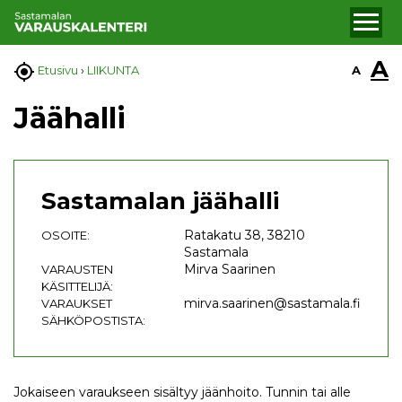
A

A
Etusivu
›
LIIKUNTA
Jäähalli
Sastamalan jäähalli
Ratakatu 38, 38210
OSOITE:
Sastamala
Mirva Saarinen
VARAUSTEN
KÄSITTELIJÄ:
mirva.saarinen@sastamala.fi
VARAUKSET
SÄHKÖPOSTISTA:
Jokaiseen varaukseen sisältyy jäänhoito. Tunnin tai alle