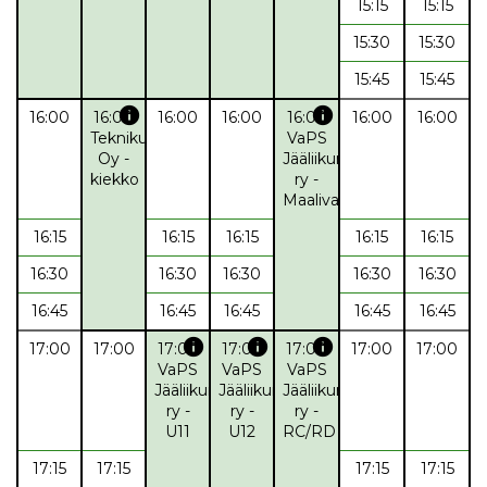
15:15
15:15
15:30
15:30
15:45
15:45
info
info
16:00
16:00
16:00
16:00
16:00
16:00
16:00
Teknikum
VaPS
Oy -
Jääliikunta
kiekko
ry -
Maalivahtijää
16:15
16:15
16:15
16:15
16:15
16:30
16:30
16:30
16:30
16:30
16:45
16:45
16:45
16:45
16:45
info
info
info
17:00
17:00
17:00
17:00
17:00
17:00
17:00
VaPS
VaPS
VaPS
Jääliikunta
Jääliikunta
Jääliikunta
ry -
ry -
ry -
U11
U12
RC/RD
17:15
17:15
17:15
17:15