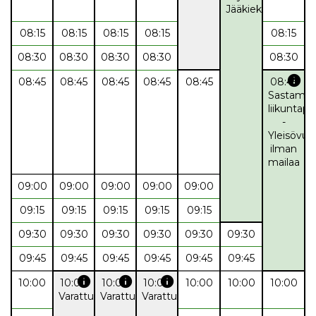
Jääkiekko
08:15
08:15
08:15
08:15
08:15
08:30
08:30
08:30
08:30
08:30
info
08:45
08:45
08:45
08:45
08:45
08:45
Sastamal
liikuntapa
-
Yleisövuo
ilman
mailaa
09:00
09:00
09:00
09:00
09:00
09:15
09:15
09:15
09:15
09:15
09:30
09:30
09:30
09:30
09:30
09:30
09:45
09:45
09:45
09:45
09:45
09:45
info
info
info
10:00
10:00
10:00
10:00
10:00
10:00
10:00
Varattu
Varattu
Varattu