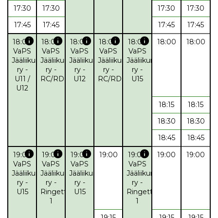
17:30
17:30
17:30
17:30
17:45
17:45
17:45
17:45
info
info
info
info
info
18:00
18:00
18:00
18:00
18:00
18:00
18:00
VaPS
VaPS
VaPS
VaPS
VaPS
Jääliikunta
Jääliikunta
Jääliikunta
Jääliikunta
Jääliikunta
ry -
ry -
ry -
ry -
ry -
U11 /
RC/RD
U12
RC/RD
U15
U12
18:15
18:15
18:30
18:30
18:45
18:45
info
info
info
info
19:00
19:00
19:00
19:00
19:00
19:00
19:00
VaPS
VaPS
VaPS
VaPS
Jääliikunta
Jääliikunta
Jääliikunta
Jääliikunta
ry -
ry -
ry -
ry -
U15
Ringette
U15
Ringette
1
1
19:15
19:15
19:15