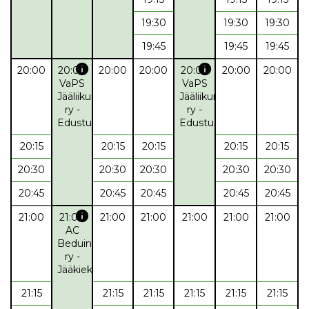
19:30
19:30
19:30
19:45
19:45
19:45
info
info
20:00
20:00
20:00
20:00
20:00
20:00
20:00
VaPS
VaPS
Jääliikunta
Jääliikunta
ry -
ry -
Edustus
Edustus
20:15
20:15
20:15
20:15
20:15
20:30
20:30
20:30
20:30
20:30
20:45
20:45
20:45
20:45
20:45
info
21:00
21:00
21:00
21:00
21:00
21:00
21:00
AC
Beduins
ry -
Jääkiekko
21:15
21:15
21:15
21:15
21:15
21:15