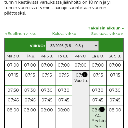
tunnin kestävissä varauksissa jäänhoito on 10 min ja yli
tunnin vuoroissa 15 min. Jäänajo suoritetaan vuoron
päätteeksi.
Takaisin alkuun »
« Edellinen viikko
Kuluva viikko
Seuraava viikko »
VIIKKO:
Ma 3.8.
Ti 4.8.
Ke 5.8.
To 6.8.
Pe 7.8.
La 8.8.
Su 9.8.
07:00
07:00
07:00
07:00
07:00
07:00
07:00
info
07:15
07:15
07:15
07:15
07:15
07:15
07:15
Varattu
07:30
07:30
07:30
07:30
07:30
07:30
07:45
07:45
07:45
07:45
07:45
07:45
info
08:00
08:00
08:00
08:00
08:00
08:00
AC
Beduins
ry -