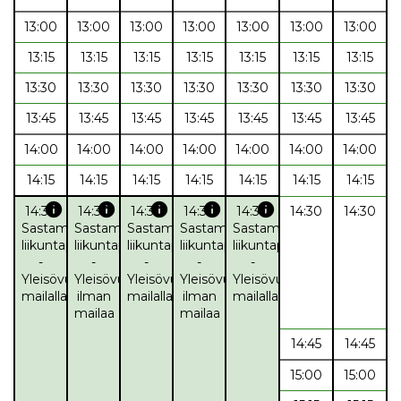
13:00
13:00
13:00
13:00
13:00
13:00
13:00
13:15
13:15
13:15
13:15
13:15
13:15
13:15
13:30
13:30
13:30
13:30
13:30
13:30
13:30
13:45
13:45
13:45
13:45
13:45
13:45
13:45
14:00
14:00
14:00
14:00
14:00
14:00
14:00
14:15
14:15
14:15
14:15
14:15
14:15
14:15
info
info
info
info
info
14:30
14:30
14:30
14:30
14:30
14:30
14:30
Sastamalan
Sastamalan
Sastamalan
Sastamalan
Sastamalan
liikuntapalvelut
liikuntapalvelut
liikuntapalvelut
liikuntapalvelut
liikuntapalvelut
-
-
-
-
-
Yleisövuoro,
Yleisövuoro,
Yleisövuoro,
Yleisövuoro,
Yleisövuoro,
mailalla
ilman
mailalla
ilman
mailalla
mailaa
mailaa
14:45
14:45
15:00
15:00