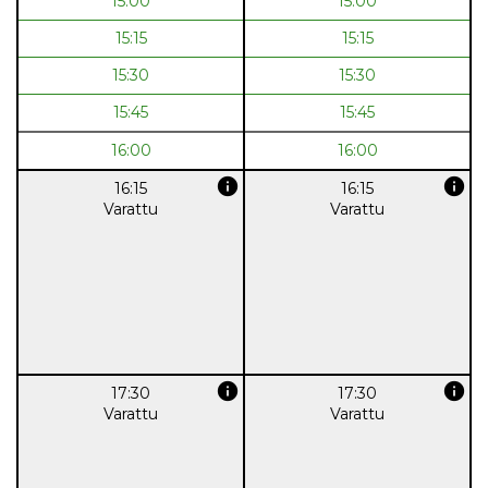
15:00
15:00
15:15
15:15
15:30
15:30
15:45
15:45
16:00
16:00
info
info
16:15
16:15
Varattu
Varattu
info
info
17:30
17:30
Varattu
Varattu