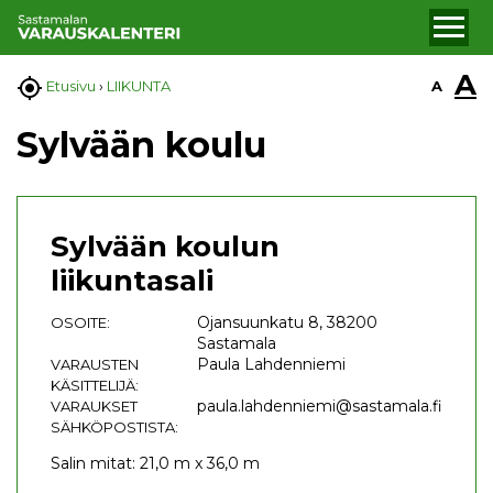
A

A
Etusivu
›
LIIKUNTA
Sylvään koulu
Sylvään koulun
liikuntasali
Ojansuunkatu 8, 38200
OSOITE:
Sastamala
Paula Lahdenniemi
VARAUSTEN
KÄSITTELIJÄ:
paula.lahdenniemi@sastamala.fi
VARAUKSET
SÄHKÖPOSTISTA:
Salin mitat: 21,0 m x 36,0 m