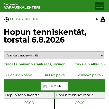
A

A
Etusivu
›
LIIKUNTA
Hopun tenniskentät,
torstai 6.8.2026
Tulosta päivän varaukset (julkinen)
Takaisin alkuun »
« Edellinen päivä
Kuluva päivä
Seuraava päivä »
Hopun tenniskenttä 1
Hopun tenniskenttä 2
05:00
05:00