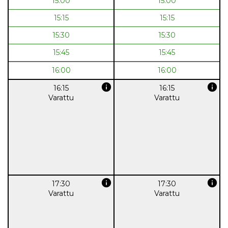
15:00
15:00
15:15
15:15
15:30
15:30
15:45
15:45
16:00
16:00
info
info
16:15
16:15
Varattu
Varattu
info
info
17:30
17:30
Varattu
Varattu