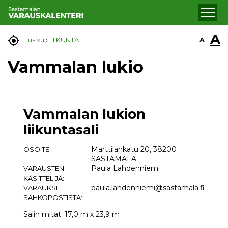
A

A
Etusivu
›
LIIKUNTA
Vammalan lukio
Vammalan lukion
liikuntasali
Marttilankatu 20, 38200
OSOITE:
SASTAMALA
Paula Lahdenniemi
VARAUSTEN
KÄSITTELIJÄ:
paula.lahdenniemi@sastamala.fi
VARAUKSET
SÄHKÖPOSTISTA:
Salin mitat: 17,0 m x 23,9 m