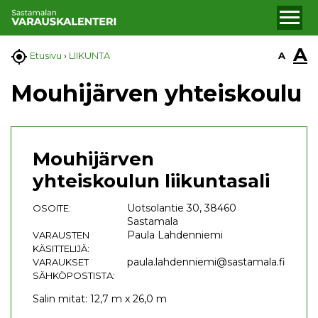
A

A
Etusivu
›
LIIKUNTA
Mouhijärven yhteiskoulu
Mouhijärven
yhteiskoulun liikuntasali
Uotsolantie 30, 38460
OSOITE:
Sastamala
Paula Lahdenniemi
VARAUSTEN
KÄSITTELIJÄ:
paula.lahdenniemi@sastamala.fi
VARAUKSET
SÄHKÖPOSTISTA:
Salin mitat: 12,7 m x 26,0 m