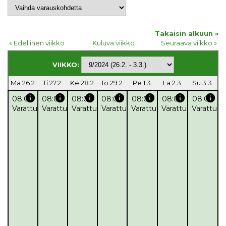
Takaisin alkuun »
« Edellinen viikko
Kuluva viikko
Seuraava viikko »
VIIKKO:
Ma 26.2.
Ti 27.2.
Ke 28.2.
To 29.2.
Pe 1.3.
La 2.3.
Su 3.3.
info
info
info
info
info
info
info
08:00
08:00
08:00
08:00
08:00
08:00
08:00
Varattu
Varattu
Varattu
Varattu
Varattu
Varattu
Varattu