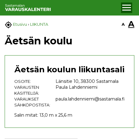
A

A
Etusivu
›
LIIKUNTA
Äetsän koulu
Äetsän koulun liikuntasali
Länsitie 10, 38300 Sastamala
OSOITE:
Paula Lahdenniemi
VARAUSTEN
KÄSITTELIJÄ:
paula.lahdenniemi@sastamala.fi
VARAUKSET
SÄHKÖPOSTISTA:
Salin mitat: 13,0 m x 25,6 m