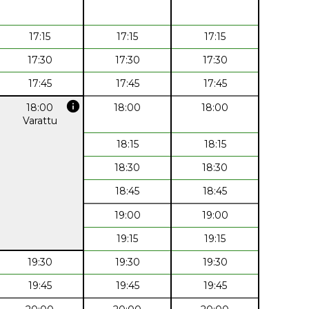
17:15
17:15
17:15
17:30
17:30
17:30
17:45
17:45
17:45
info
18:00
18:00
18:00
Varattu
18:15
18:15
18:30
18:30
18:45
18:45
19:00
19:00
19:15
19:15
19:30
19:30
19:30
19:45
19:45
19:45