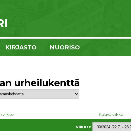
KIRJASTO
NUORISO
kan urheilukenttä
n viikko
Kuluva viikko
VIIKKO: