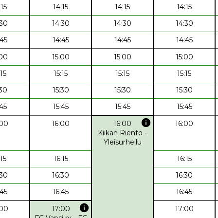
:15
14:15
14:15
14:15
:30
14:30
14:30
14:30
:45
14:45
14:45
14:45
:00
15:00
15:00
15:00
:15
15:15
15:15
15:15
:30
15:30
15:30
15:30
:45
15:45
15:45
15:45
info
:00
16:00
16:00
16:00
Kiikan Riento -
Yleisurheilu
:15
16:15
16:15
:30
16:30
16:30
:45
16:45
16:45
info
:00
17:00
17:00
FC Vapsi ry - FC