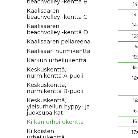
beachvolley -kenttä B
14
Kaalisaaren
14
beachvolley -kenttä C
14
Kaalisaaren
beachvolley -kenttä D
15
Kaalisaaren peliareena
15
Kaalisaari nurmikenttä
15
Karkun urheilukenttä
15
Keskuskenttä,
nurmikenttä A-puoli
16
Keskuskenttä,
nurmikenttä B-puoli
Keskuskenttä,
16
yleisurheilun hyppy- ja
16
juoksupaikat
16
Kiikan urheilukenttä
Kiikoisten
17
urheilukenttä