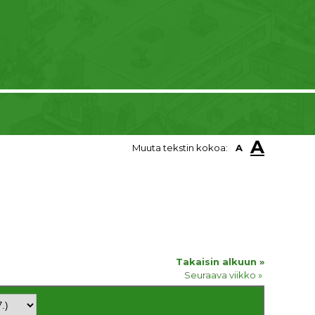
A
Muuta tekstin kokoa:
A
Takaisin alkuun »
Seuraava viikko »