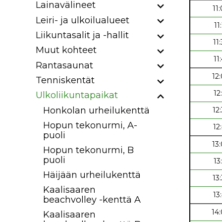
Lainavälineet
11
Leiri- ja ulkoilualueet
11
Liikuntasalit ja -hallit
11
Muut kohteet
11
Rantasaunat
12
Tenniskentät
12
Ulkoliikuntapaikat
Honkolan urheilukenttä
12
Hopun tekonurmi, A-
12
puoli
13
Hopun tekonurmi, B
puoli
13
Häijään urheilukenttä
13
Kaalisaaren
13
beachvolley -kenttä A
14
Kaalisaaren