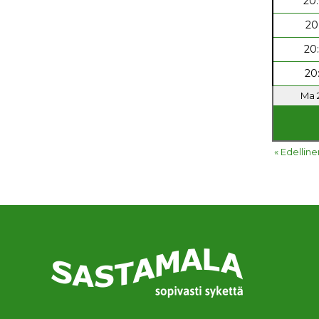
20
20
20
20
Ma 2
« Edelline