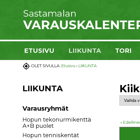
ETUSIVU
LIIKUNTA
TORI

OLET SIVULLA:
Etusivu
›
LIIKUNTA
Kii
LIIKUNTA
Varausryhmät
Hopun tekonurmikenttä
« Edelline
A+B puolet
Hopun tenniskentät