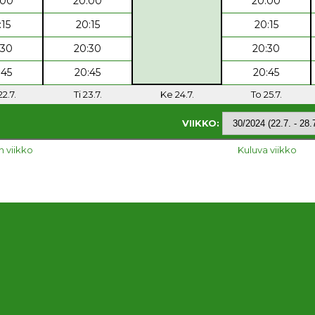
:00
20:00
20:00
:15
20:15
20:15
:30
20:30
20:30
:45
20:45
20:45
2.7.
Ti 23.7.
Ke 24.7.
To 25.7.
VIIKKO:
n viikko
Kuluva viikko