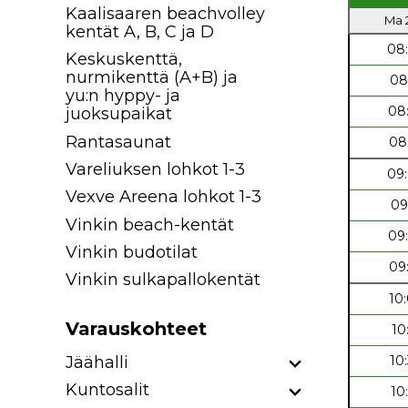
Kaalisaaren beachvolley
Ma 2
kentät A, B, C ja D
08
Keskuskenttä,
nurmikenttä (A+B) ja
08
yu:n hyppy- ja
08
juoksupaikat
Rantasaunat
08
Vareliuksen lohkot 1-3
09
Vexve Areena lohkot 1-3
09
Vinkin beach-kentät
09
Vinkin budotilat
09
Vinkin sulkapallokentät
10
Varauskohteet
10
Jäähalli
10
Kuntosalit
10