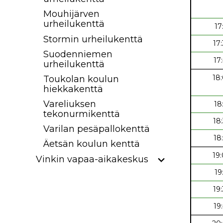
Mouhijärven
urheilukenttä
17
Stormin urheilukenttä
17
Suodenniemen
17
urheilukenttä
18
Toukolan koulun
hiekkakenttä
Vareliuksen
18
tekonurmikenttä
18
Varilan pesäpallokenttä
18
Äetsän koulun kenttä
19
Vinkin vapaa-aikakeskus
19
19
19