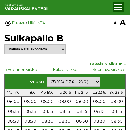
A

A
Etusivu
›
LIIKUNTA
Sulkapallo B
Takaisin alkuun »
« Edellinen viikko
Kuluva viikko
Seuraava viikko »
VIIKKO:
Ma 17.6.
Ti 18.6.
Ke 19.6.
To 20.6.
Pe 21.6.
La 22.6.
Su 23.6.
08:00
08:00
08:00
08:00
08:00
08:00
08:00
08:15
08:15
08:15
08:15
08:15
08:15
08:15
08:30
08:30
08:30
08:30
08:30
08:30
08:30