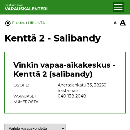
A

A
Etusivu
›
LIIKUNTA
Kenttä 2 - Salibandy
Vinkin vapaa-aikakeskus -
Kenttä 2 (salibandy)
Ahertajankatu 33, 38250
OSOITE:
Sastamala
040 138 2048
VARAUKSET
NUMEROSTA: