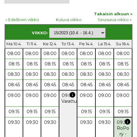
Takaisin alkuun »
« Edellinen viikko
Kuluva viikko
Seuraava viikko »
VIIKKO:
Ma 10.4.
Ti 11.4.
Ke 12.4.
To 13.4.
Pe 14.4.
La 15.4.
Su 16.4.
08:00
08:00
08:00
08:00
08:00
08:00
08:00
08:15
08:15
08:15
08:15
08:15
08:15
08:15
08:30
08:30
08:30
08:30
08:30
08:30
08:30
08:45
08:45
08:45
08:45
08:45
08:45
08:45
info
09:00
09:00
09:00
09:00
09:00
09:00
09:00
Varattu
09:15
09:15
09:15
09:15
09:15
09:15
info
09:30
09:30
09:30
09:30
09:30
09:30
RoPo
ry -