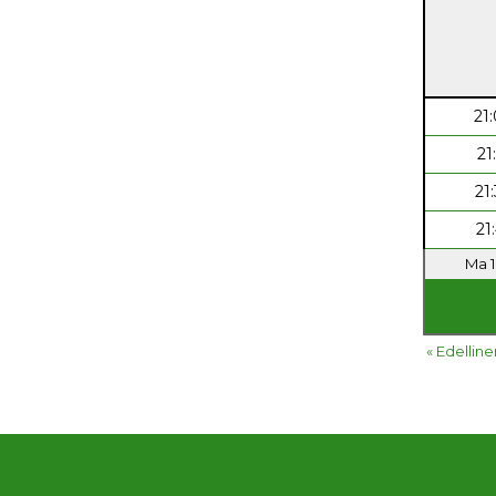
21
21
21
21
Ma 1
« Edelline