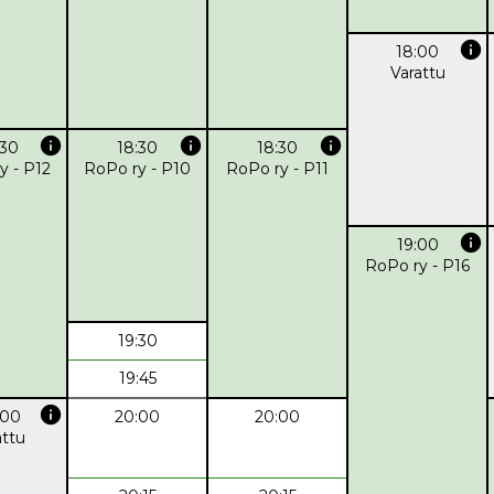
info
18:00
Varattu
info
info
info
:30
18:30
18:30
y - P12
RoPo ry - P10
RoPo ry - P11
info
19:00
RoPo ry - P16
19:30
19:45
info
:00
20:00
20:00
attu