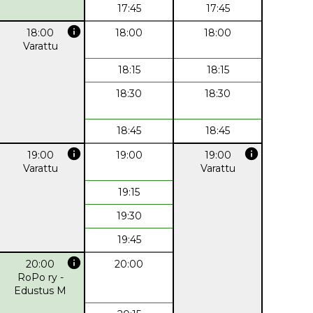
17:45
17:45
info
18:00
18:00
18:00
Varattu
18:15
18:15
18:30
18:30
18:45
18:45
info
info
19:00
19:00
19:00
Varattu
Varattu
19:15
19:30
19:45
info
20:00
20:00
RoPo ry -
Edustus M