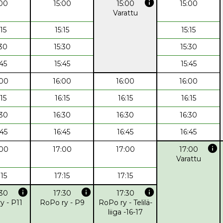
info
:00
15:00
15:00
15:00
Varattu
:15
15:15
15:15
:30
15:30
15:30
:45
15:45
15:45
:00
16:00
16:00
16:00
:15
16:15
16:15
16:15
:30
16:30
16:30
16:30
:45
16:45
16:45
16:45
info
:00
17:00
17:00
17:00
Varattu
:15
17:15
17:15
info
info
info
:30
17:30
17:30
y - P11
RoPo ry - P9
RoPo ry - Telilä-
liiga -16-17