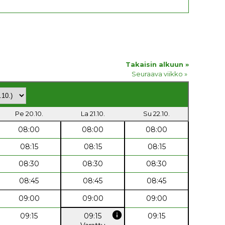
Takaisin alkuun »
Seuraava viikko »
Pe 20.10.
La 21.10.
Su 22.10.
08:00
08:00
08:00
08:15
08:15
08:15
08:30
08:30
08:30
08:45
08:45
08:45
09:00
09:00
09:00
info
09:15
09:15
09:15