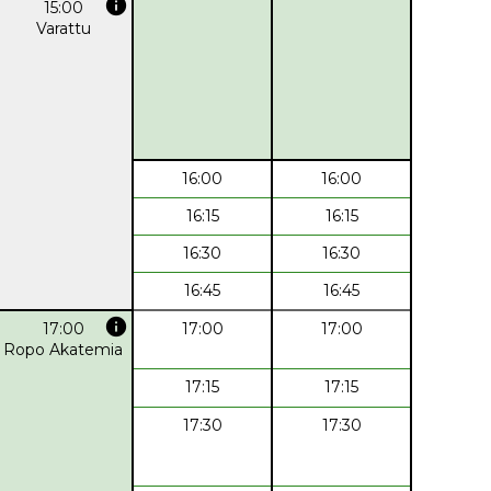
info
15:00
Varattu
16:00
16:00
16:15
16:15
16:30
16:30
16:45
16:45
info
17:00
17:00
17:00
Ropo Akatemia
17:15
17:15
17:30
17:30