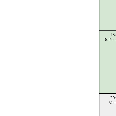
18
RoPo r
20
Var