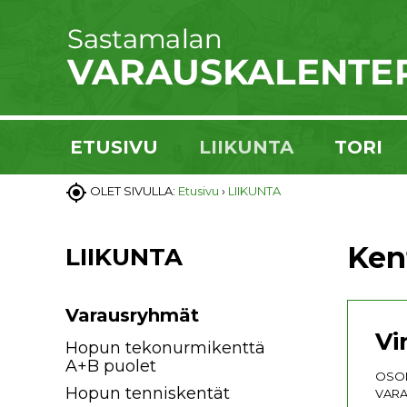
ETUSIVU
LIIKUNTA
TORI

OLET SIVULLA:
Etusivu
›
LIIKUNTA
Ken
LIIKUNTA
Varausryhmät
Vi
Hopun tekonurmikenttä
A+B puolet
OSOI
Hopun tenniskentät
VARA