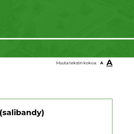
A
Muuta tekstin kokoa:
A
(salibandy)