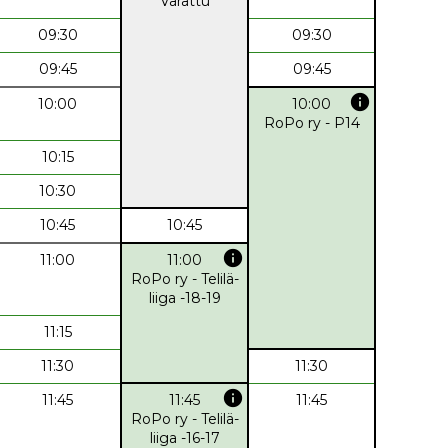
Varattu
09:30
09:30
09:45
09:45
info
10:00
10:00
RoPo ry - P14
10:15
10:30
10:45
10:45
info
11:00
11:00
RoPo ry - Telilä-
liiga -18-19
11:15
11:30
11:30
info
11:45
11:45
11:45
RoPo ry - Telilä-
liiga -16-17