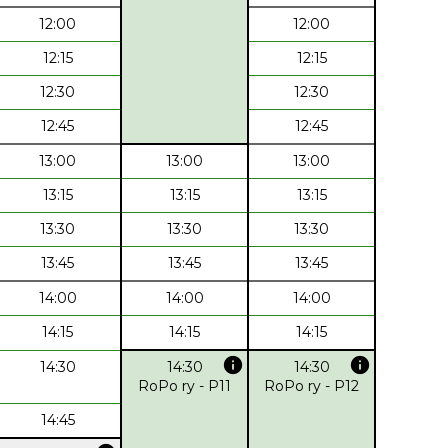
12:00
12:00
12:15
12:15
12:30
12:30
12:45
12:45
13:00
13:00
13:00
13:15
13:15
13:15
13:30
13:30
13:30
13:45
13:45
13:45
14:00
14:00
14:00
14:15
14:15
14:15
info
info
14:30
14:30
14:30
RoPo ry - P11
RoPo ry - P12
14:45