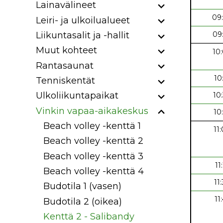
Lainavälineet
09
Leiri- ja ulkoilualueet
09
Liikuntasalit ja -hallit
Muut kohteet
10
Rantasaunat
10
Tenniskentät
Ulkoliikuntapaikat
10
Vinkin vapaa-aikakeskus
10
Beach volley -kenttä 1
11
Beach volley -kenttä 2
Beach volley -kenttä 3
11
Beach volley -kenttä 4
11
Budotila 1 (vasen)
11
Budotila 2 (oikea)
Kenttä 2 - Salibandy