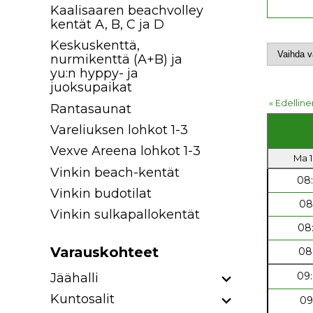
Kaalisaaren beachvolley
kentät A, B, C ja D
Keskuskenttä,
nurmikenttä (A+B) ja
yu:n hyppy- ja
juoksupaikat
« Edelline
Rantasaunat
Vareliuksen lohkot 1-3
Vexve Areena lohkot 1-3
Ma 1
Vinkin beach-kentät
08
Vinkin budotilat
08
Vinkin sulkapallokentät
08
Varauskohteet
08
09
Jäähalli
Kuntosalit
09