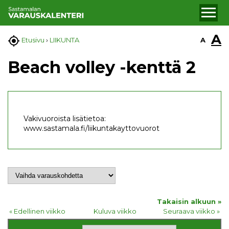
A

A
Etusivu
›
LIIKUNTA
Beach volley -kenttä 2
Vakivuoroista lisätietoa:
www.sastamala.fi/liikuntakayttovuorot
Takaisin alkuun »
« Edellinen viikko
Kuluva viikko
Seuraava viikko »