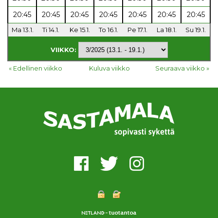
20:45
20:45
20:45
20:45
20:45
20:45
20:45
Ma 13.1.
Ti 14.1.
Ke 15.1.
To 16.1.
Pe 17.1.
La 18.1.
Su 19.1.
VIIKKO:
« Edellinen viikko
Kuluva viikko
Seuraava viikko »