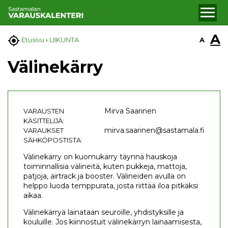
A

A
Etusivu
›
LIIKUNTA
Välinekärry
Mirva Saarinen
VARAUSTEN
KÄSITTELIJÄ:
mirva.saarinen@sastamala.fi
VARAUKSET
SÄHKÖPOSTISTA:
Välinekärry on kuomukärry täynnä hauskoja
toiminnallisia välineitä, kuten pukkeja, mattoja,
patjoja, airtrack ja booster. Välineiden avulla on
helppo luoda temppurata, josta riittää iloa pitkäksi
aikaa.
Välinekärryä lainataan seuroille, yhdistyksille ja
kouluille. Jos kiinnostuit välinekärryn lainaamisesta,