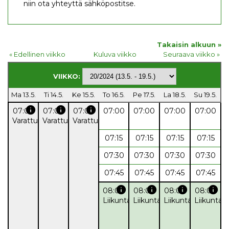
niin ota yhteyttä sähköpostitse.
Takaisin alkuun »
« Edellinen viikko
Kuluva viikko
Seuraava viikko »
VIIKKO:
Ma 13.5.
Ti 14.5.
Ke 15.5.
To 16.5.
Pe 17.5.
La 18.5.
Su 19.5.
info
info
info
07:00
07:00
07:00
07:00
07:00
07:00
07:00
Varattu
Varattu
Varattu
07:15
07:15
07:15
07:15
07:30
07:30
07:30
07:30
07:45
07:45
07:45
07:45
info
info
info
info
08:00
08:00
08:00
08:00
Liikuntapalvelut
Liikuntapalvelut
Liikuntapalvelut
Liikuntap